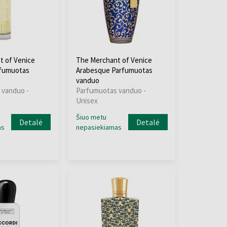
t of Venice
The Merchant of Venice
rfumuotas
Arabesque Parfumuotas
vanduo
 vanduo -
Parfumuotas vanduo -
Unisex
Šiuo metu
Detalė
Detalė
as
nepasiekiamas