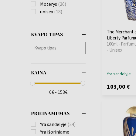
Moterys
(26)
unisex
(18)
The Merchant o
KVAPO TIPAS
Liberty Parfum
100ml - Parfum
- Unisex
KAINA
Yra sandėlyje
103,00 €
0€ - 153€
PRIEINAMUMAS
Yra sandėlyje
(24)
Yra išoriniame