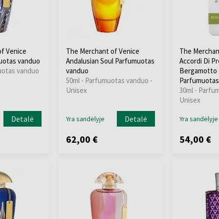
f Venice
The Merchant of Venice
The Merchan
uotas vanduo
Andalusian Soul Parfumuotas
Accordi Di P
uotas vanduo
vanduo
Bergamotto I
50ml - Parfumuotas vanduo -
Parfumuotas
Unisex
30ml - Parfu
Unisex
Detalė
Detalė
Yra sandėlyje
Yra sandėlyje
62,00 €
54,00 €