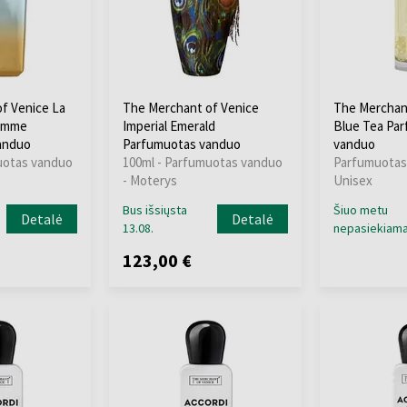
f Venice La
The Merchant of Venice
The Merchan
Homme
Imperial Emerald
Blue Tea Pa
anduo
Parfumuotas vanduo
vanduo
uotas vanduo
100ml - Parfumuotas vanduo
Parfumuotas
- Moterys
Unisex
Bus išsiųsta
Šiuo metu
Detalė
Detalė
13.08.
nepasiekiam
123,00 €