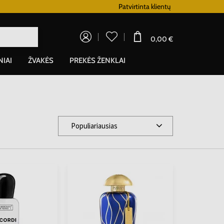
Lojalumo programa
Patvirtinta klientų
0,00 €
NIAI
ŽVAKĖS
PREKĖS ŽENKLAI
Populiariausias