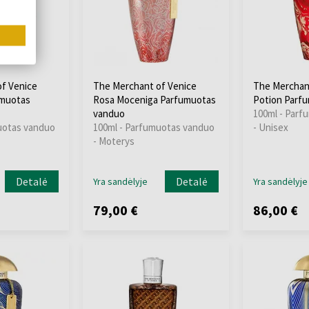
f Venice
The Merchant of Venice
The Merchan
muotas
Rosa Moceniga Parfumuotas
Potion Parf
vanduo
100ml - Parf
uotas vanduo
100ml - Parfumuotas vanduo
- Unisex
- Moterys
Detalė
Detalė
Yra sandėlyje
Yra sandėlyje
79,00 €
86,00 €