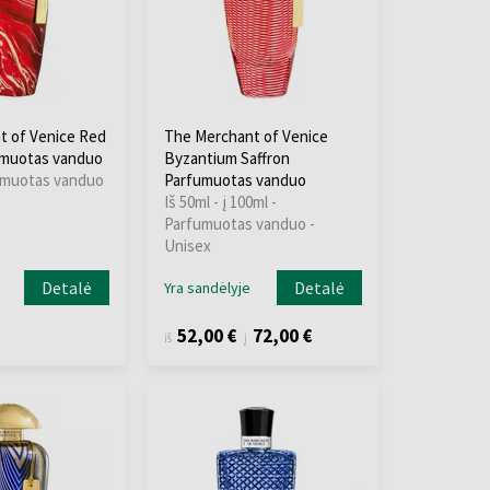
t of Venice Red
The Merchant of Venice
umuotas vanduo
Byzantium Saffron
umuotas vanduo
Parfumuotas vanduo
Iš 50ml - į 100ml -
Parfumuotas vanduo -
Unisex
Detalė
Detalė
Yra sandėlyje
52,00 €
72,00 €
iš
į