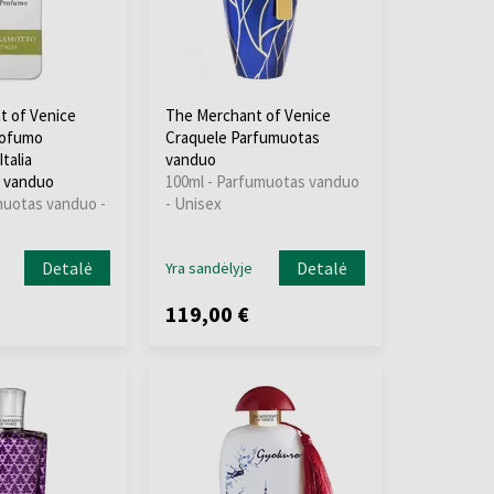
t of Venice
The Merchant of Venice
rofumo
Craquele Parfumuotas
talia
vanduo
 vanduo
100ml - Parfumuotas vanduo
muotas vanduo -
- Unisex
Detalė
Detalė
Yra sandėlyje
119,00 €