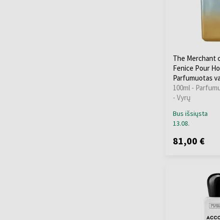
The Merchant o
Fenice Pour 
Parfumuotas v
100ml - Parfum
- Vyrų
Bus išsiųsta
13.08.
81,00 €