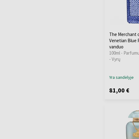
The Merchant o
Venetian Blue
vanduo
100ml - Parfum
- Vyrų
Yra sandėlyje
81,00 €