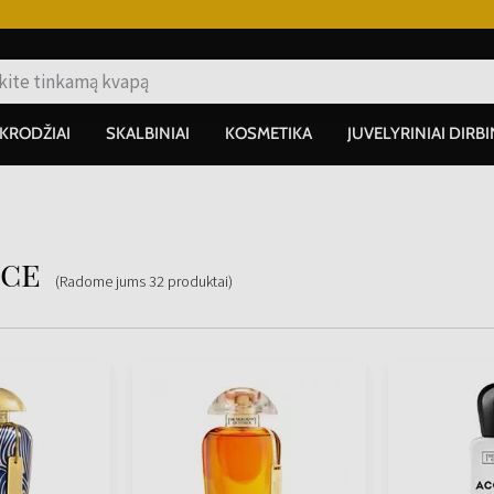
IKRODŽIAI
SKALBINIAI
KOSMETIKA
JUVELYRINIAI DIRBI
ice
(Radome jums
32
produktai
)