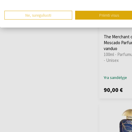
Ne, sureguliuoti
Priimti visus
The Merchant o
Moscado Parfu
vanduo
100ml - Parfum
- Unisex
Yra sandėlyje
90,00 €