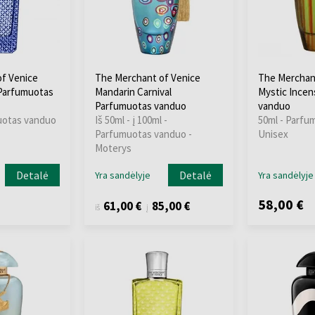
f Venice
The Merchant of Venice
The Merchan
 Parfumuotas
Mandarin Carnival
Mystic Ince
Parfumuotas vanduo
vanduo
uotas vanduo
Iš 50ml - į 100ml -
50ml - Parfu
Parfumuotas vanduo -
Unisex
Moterys
Detalė
Detalė
Yra sandėlyje
Yra sandėlyje
58,00 €
61,00 €
85,00 €
iš
į