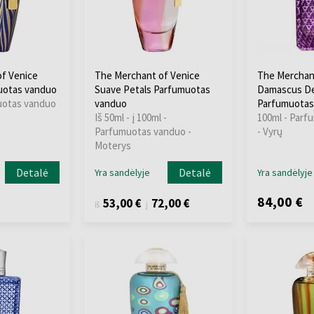
f Venice
The Merchant of Venice
The Merchan
uotas vanduo
Suave Petals Parfumuotas
Damascus De
uotas vanduo
vanduo
Parfumuotas
Iš 50ml - į 100ml -
100ml - Parf
Parfumuotas vanduo -
- Vyrų
Moterys
Detalė
Detalė
Yra sandėlyje
Yra sandėlyje
84,00 €
53,00 €
72,00 €
iš
į