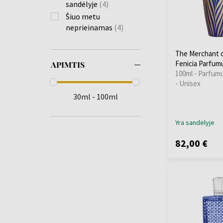
sandėlyje
(4)
Šiuo metu
neprieinamas
(4)
The Merchant o
Fenicia Parfum
APIMTIS
100ml - Parfum
- Unisex
30ml - 100ml
Yra sandėlyje
82,00 €