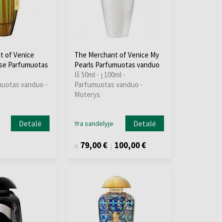
t of Venice
The Merchant of Venice My
nse Parfumuotas
Pearls Parfumuotas vanduo
Iš 50ml - į 100ml -
muotas vanduo -
Parfumuotas vanduo -
Moterys
Detalė
Detalė
Yra sandėlyje
79,00 €
100,00 €
iš
į