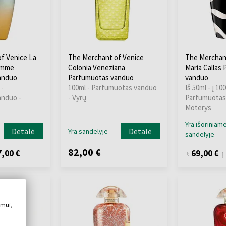
f Venice La
The Merchant of Venice
The Merchan
emme
Colonia Veneziana
Maria Callas
anduo
Parfumuotas vanduo
vanduo
 -
100ml - Parfumuotas vanduo
Iš 50ml - į 100
anduo -
- Vyrų
Parfumuotas
Moterys
Yra išoriniam
Detalė
Detalė
Yra sandėlyje
sandėlyje
82,00 €
,00 €
69,00 €
iš
į
imui,