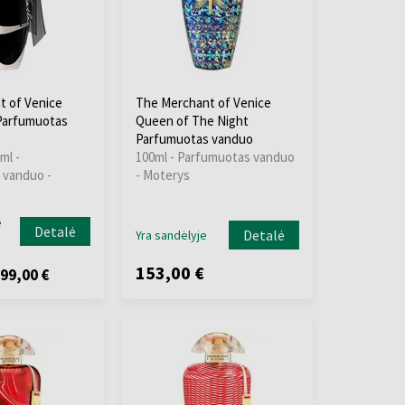
t of Venice
The Merchant of Venice
 Parfumuotas
Queen of The Night
Parfumuotas vanduo
ml -
100ml - Parfumuotas vanduo
 vanduo -
- Moterys
e
Detalė
Detalė
Yra sandėlyje
153,00 €
99,00 €