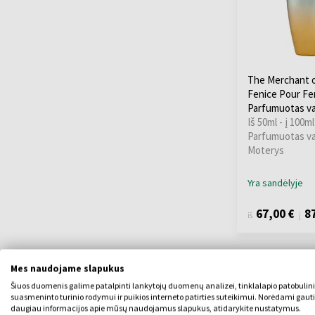
The Merchant o
Fenice Pour F
Parfumuotas v
Iš 50ml - į 100ml
Parfumuotas v
Moterys
Yra sandėlyje
67,00 €
87
iš
į
Mes naudojame slapukus
Šiuos duomenis galime patalpinti lankytojų duomenų analizei, tinklalapio patobulin
suasmeninto turinio rodymui ir puikios interneto patirties suteikimui. Norėdami gauti
daugiau informacijos apie mūsų naudojamus slapukus, atidarykite nustatymus.