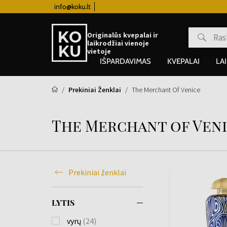
info@koku.lt
Lojalumo programa
Originalūs kvepalai ir
laikrodžiai vienoje
vietoje
IŠPARDAVIMAS
KVEPALAI
LA
Prekiniai Ženklai
The Merchant Of Venice
The Merchant of Ven
Prekiniai ženklai
LYTIS
vyrų
(24)