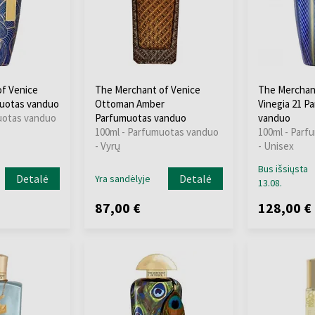
f Venice
The Merchant of Venice
The Merchan
uotas vanduo
Ottoman Amber
Vinegia 21 P
uotas vanduo
Parfumuotas vanduo
vanduo
100ml - Parfumuotas vanduo
100ml - Parf
- Vyrų
- Unisex
Bus išsiųsta
Detalė
Detalė
Yra sandėlyje
13.08.
87,00 €
128,00 €