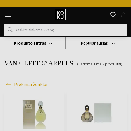
Originalūs
kvepalai
ir
laikrodžiai
vienoje
vietoje
Produkto filtras
Populiariausias
Prekiniai Ženklai
Van Cleef & Arpels
Van Cleef & Arpels
(Radome jums
3
produktai
)
Prekiniai ženklai