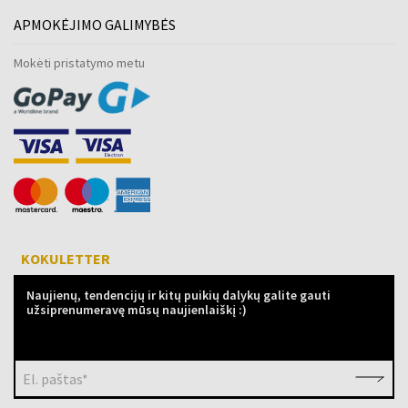
APMOKĖJIMO GALIMYBĖS
Mokėti pristatymo metu
KOKULETTER
Naujienų, tendencijų ir kitų puikių dalykų galite gauti
užsiprenumeravę mūsų naujienlaiškį :)
El. paštas*