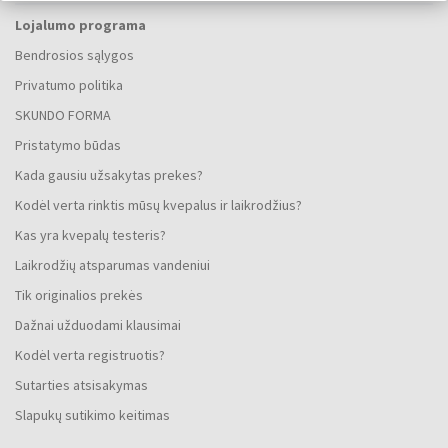
Lojalumo programa
Bendrosios sąlygos
Privatumo politika
SKUNDO FORMA
Pristatymo būdas
Kada gausiu užsakytas prekes?
Kodėl verta rinktis mūsų kvepalus ir laikrodžius?
Kas yra kvepalų testeris?
Laikrodžių atsparumas vandeniui
Tik originalios prekės
Dažnai užduodami klausimai
Kodėl verta registruotis?
Sutarties atsisakymas
Slapukų sutikimo keitimas