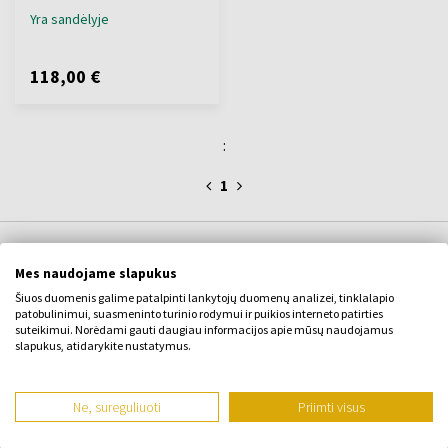
Yra sandėlyje
118,00 €
:
1
APIE ĮMONĘ
Mes naudojame slapukus
Šiuos duomenis galime patalpinti lankytojų duomenų analizei, tinklalapio
Apie mus
patobulinimui, suasmeninto turinio rodymui ir puikios interneto patirties
suteikimui. Norėdami gauti daugiau informacijos apie mūsų naudojamus
KONTAKTINĖ FORMA
slapukus, atidarykite nustatymus.
Susisiekite su
Ne, sureguliuoti
Priimti visus
VISKAS APIE PIRKIMĄ