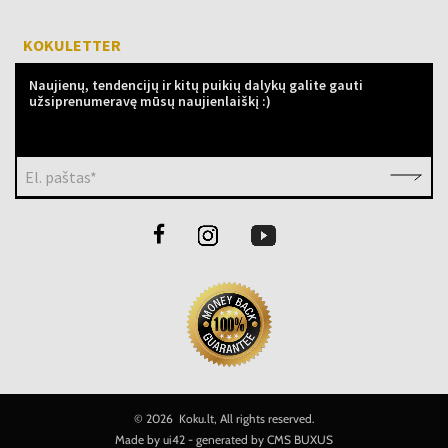
KOKULETTER
Naujienų, tendencijų ir kitų puikių dalykų galite gauti
užsiprenumeravę mūsų naujienlaiškį :)
El. paštas*
©
2026 Koku.lt, All rights reserved.
Made by
ui42
- generated by CMS
BUXUS