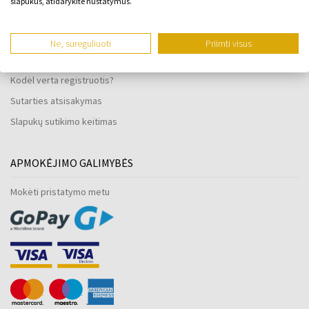
slapukus, atidarykite nustatymus.
Laikrodžių atsparumas vandeniui
Tik originalios prekės
Ne, sureguliuoti
Priimti visus
Dažnai užduodami klausimai
Kodėl verta registruotis?
Sutarties atsisakymas
Slapukų sutikimo keitimas
APMOKĖJIMO GALIMYBĖS
Mokėti pristatymo metu