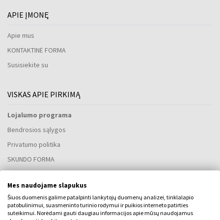
APIE ĮMONĘ
Apie mus
KONTAKTINĖ FORMA
Susisiekite su
VISKAS APIE PIRKIMĄ
Lojalumo programa
Bendrosios sąlygos
Privatumo politika
SKUNDO FORMA
Pristatymo būdas
Mes naudojame slapukus
Kada gausiu užsakytas prekes?
Šiuos duomenis galime patalpinti lankytojų duomenų analizei, tinklalapio
Kodėl verta rinktis mūsų kvepalus ir laikrodžius?
patobulinimui, suasmeninto turinio rodymui ir puikios interneto patirties
suteikimui. Norėdami gauti daugiau informacijos apie mūsų naudojamus
Kas yra kvepalų testeris?