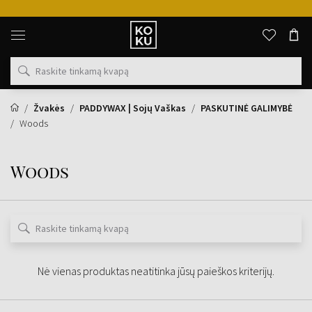
Originalūs
kvepalai
ir
laikrodžiai
vienoje
vietoje
Žvakės
PADDYWAX | Sojų Vaškas
PASKUTINĖ GALIMYBĖ
Woods
Woods
Nė vienas produktas neatitinka jūsų paieškos kriterijų.