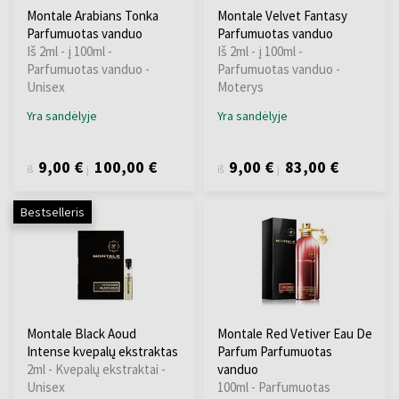
Montale Arabians Tonka
Montale Velvet Fantasy
Parfumuotas vanduo
Parfumuotas vanduo
Iš 2ml - į 100ml -
Iš 2ml - į 100ml -
Parfumuotas vanduo -
Parfumuotas vanduo -
Unisex
Moterys
Yra sandėlyje
Yra sandėlyje
9,00 €
100,00 €
9,00 €
83,00 €
iš
į
iš
į
Bestselleris
Montale Black Aoud
Montale Red Vetiver Eau De
Intense kvepalų ekstraktas
Parfum Parfumuotas
2ml - Kvepalų ekstraktai -
vanduo
Unisex
100ml - Parfumuotas