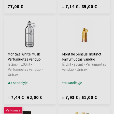
77,00 €
7,14 €
65,00 €
iš
į
Montale White Musk
Montale Sensual Instinct
Parfumuotas vanduo
Parfumuotas vanduo
Iš 2ml - į 100ml -
Iš 2ml - į 50ml - Parfumuotas
Parfumuotas vanduo -
vanduo - Unisex
Unisex
Yra sandėlyje
Yra sandėlyje
7,44 €
62,00 €
7,93 €
61,00 €
iš
į
iš
į
Veiksmas