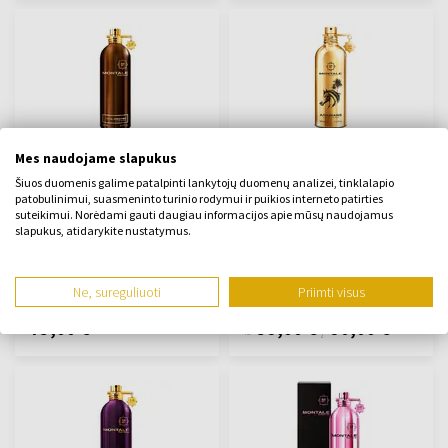
Mes naudojame slapukus
Montale Full Incense
Montale Arabians
Parfumuotas vanduo
Parfumuotas vanduo
Šiuos duomenis galime patalpinti lankytojų duomenų analizei, tinklalapio
100ml - Parfumuotas
Iš 50ml - į 100ml -
patobulinimui, suasmeninto turinio rodymui ir puikios interneto patirties
suteikimui. Norėdami gauti daugiau informacijos apie mūsų naudojamus
vanduo - Unisex
Parfumuotas vanduo -
slapukus, atidarykite nustatymus.
Unisex
Yra sandėlyje
Yra sandėlyje
Ne, sureguliuoti
Priimti visus
75,00 €
59,00 €
90,00 €
iš
į