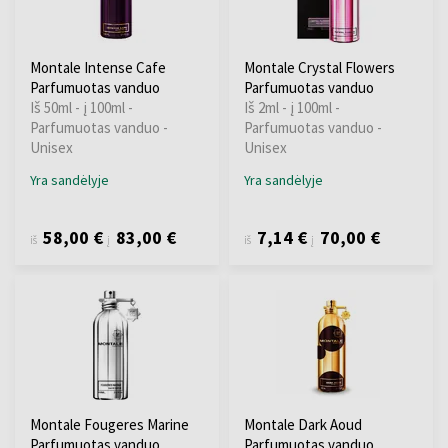
Montale Intense Cafe
Montale Crystal Flowers
Parfumuotas vanduo
Parfumuotas vanduo
Iš 50ml - į 100ml -
Iš 2ml - į 100ml -
Parfumuotas vanduo -
Parfumuotas vanduo -
Unisex
Unisex
Yra sandėlyje
Yra sandėlyje
58,00 €
83,00 €
7,14 €
70,00 €
iš
į
iš
į
Montale Fougeres Marine
Montale Dark Aoud
Parfumuotas vanduo
Parfumuotas vanduo