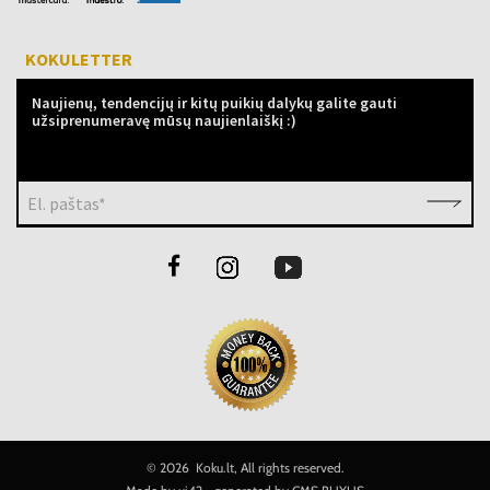
KOKULETTER
Naujienų, tendencijų ir kitų puikių dalykų galite gauti
užsiprenumeravę mūsų naujienlaiškį :)
El. paštas*
©
2026 Koku.lt, All rights reserved.