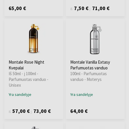
65,00 €
7,50 €
71,00 €
iš
į
Montale Rose Night
Montale Vanilla Extasy
Kvepalai
Parfumuotas vanduo
Iš 50ml - į 100ml -
100ml - Parfumuotas
Parfumuotas vanduo -
vanduo - Moterys
Unisex
Yra sandėlyje
Yra sandėlyje
57,00 €
73,00 €
64,00 €
iš
į