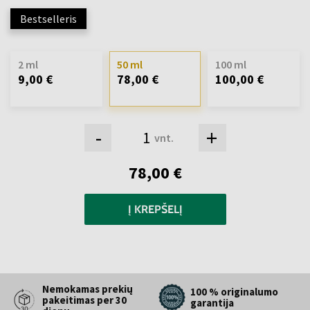
Bestselleris
2 ml
50 ml
100 ml
9,00 €
78,00 €
100,00 €
-
+
vnt.
78,00 €
Į KREPŠELĮ
Nemokamas prekių
100 % originalumo
pakeitimas per 30
garantija