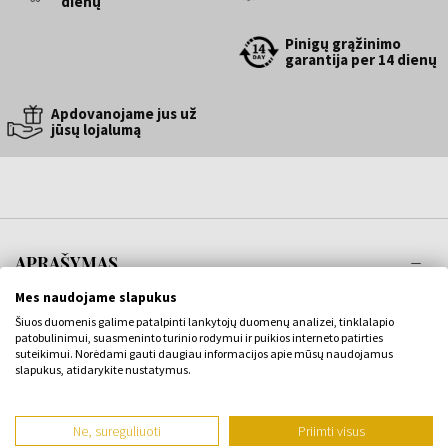
dienų
Pinigų grąžinimo
garantija per 14 dienų
Apdovanojame jus už
jūsų lojalumą
APRAŠYMAS
Mes naudojame slapukus
Pamirškite taisykles, ribas ir ribas. Unisex Montale Arabians Tonka
Šiuos duomenis galime patalpinti lankytojų duomenų analizei, tinklalapio
Eau de Parfum puikiai tinka visiems, kurie nebijo išsiskirti iš minios.
patobulinimui, suasmeninto turinio rodymui ir puikios interneto patirties
suteikimui. Norėdami gauti daugiau informacijos apie mūsų naudojamus
netradicinio stiliaus asmenybėms
slapukus, atidarykite nustatymus.
unisex kvapas
Ne, sureguliuoti
Priimti visus