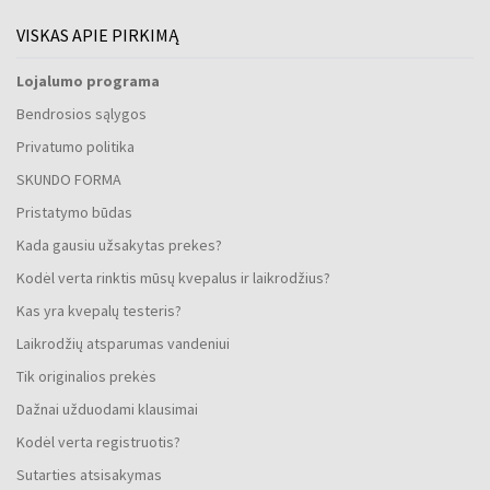
VISKAS APIE PIRKIMĄ
Lojalumo programa
Bendrosios sąlygos
Privatumo politika
SKUNDO FORMA
Pristatymo būdas
Kada gausiu užsakytas prekes?
Kodėl verta rinktis mūsų kvepalus ir laikrodžius?
Kas yra kvepalų testeris?
Laikrodžių atsparumas vandeniui
Tik originalios prekės
Dažnai užduodami klausimai
Kodėl verta registruotis?
Sutarties atsisakymas