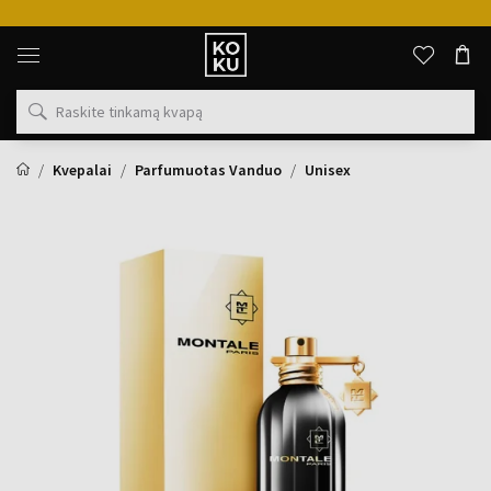
Originalūs
kvepalai
ir
laikrodžiai
vienoje
vietoje
Kvepalai
Parfumuotas Vanduo
Unisex