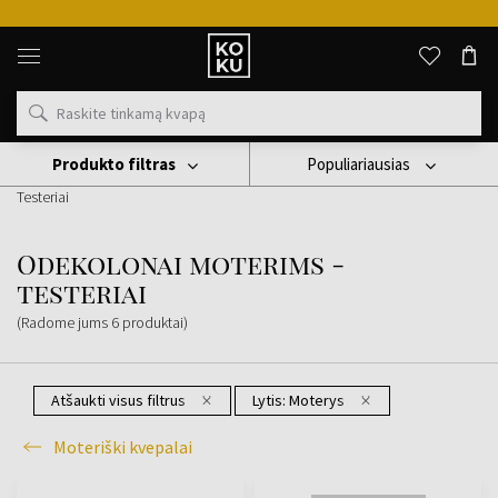
Originalūs
kvepalai
ir
laikrodžiai
vienoje
vietoje
Produkto filtras
Populiariausias
Kvepalai
Moteriški Kvepalai
Odekolonai Moterims -
Testeriai
Odekolonai moterims -
testeriai
(Radome jums
6
produktai
)
Atšaukti visus filtrus
Lytis:
Moterys
Moteriški kvepalai