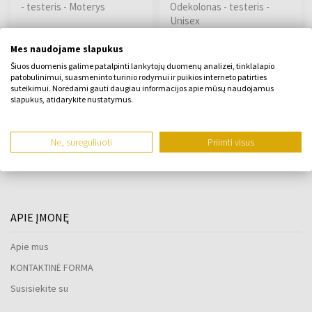
- testeris - Moterys
Odekolonas - testeris -
Unisex
Yra sandėlyje
Yra sandėlyje
Mes naudojame slapukus
Šiuos duomenis galime patalpinti lankytojų duomenų analizei, tinklalapio
patobulinimui, suasmeninto turinio rodymui ir puikios interneto patirties
49,00 €
87,00 €
62,00 €
111,00 €
iš
į
iš
į
suteikimui. Norėdami gauti daugiau informacijos apie mūsų naudojamus
slapukus, atidarykite nustatymus.
:
Ne, sureguliuoti
Priimti visus
1
APIE ĮMONĘ
Apie mus
KONTAKTINĖ FORMA
Susisiekite su