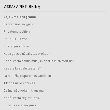
VISKAS APIE PIRKIMĄ
Lojalumo programa
Bendrosios sąlygos
Privatumo politika
SKUNDO FORMA
Pristatymo būdas
Kada gausiu užsakytas prekes?
Kodėl verta rinktis mūsų kvepalus ir laikrodžius?
Kas yra kvepalų testeris?
Laikrodžių atsparumas vandeniui
Tik originalios prekės
Dažnai užduodami klausimai
Kodėl verta registruotis?
Sutarties atsisakymas