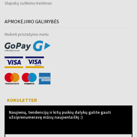
Slapukų sutikimo keitimas
APMOKĖJIMO GALIMYBĖS
Mokėti pristatymo metu
KOKULETTER
Naujienų, tendencijų ir kitų puikių dalykų galite gauti
užsiprenumeravę mūsų naujienlaiškį :)